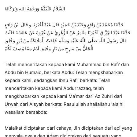
السَّلاَمُ عَلَيْكُمْ وَرَحْمَةُ اللهِ وَبَرَكَاتُهُ
حَدَّثَنَا مُحَمَّدُ بْنُ رَافِعٍ وَعَبْدُ بْنُ حُمَيْدٍ قَالَ عَبْدٌ أَخْبَرَنَا و قَالَ ابْنُ رَافِعٍ
حَدَّثَنَا عَبْدُ الرَّزَّاقِ أَخْبَرَنَا مَعْمَرٌ عَنْ الزُّهْرِيِّ عَنْ عُرْوَةَ عَنْ عَائِشَةَ قَالَتْ
قَالَ رَسُولُ اللَّهِ صَلَّى اللَّهُ عَلَيْهِ وَسَلَّمَ خُلِقَتْ الْمَلَائِكَةُ مِنْ نُورٍ وَخُلِقَ
الْجَانُّ مِنْ مَارِجٍ مِنْ نَارٍ وَخُلِقَ آدَمُ مِمَّا وُصِفَ لَكُمْ
Telah menceritakan kepada kami Muhammad bin Rafi’ dan
Abdu bin Humaid, berkata Abdu: Telah mengkhabarkan
kepada kami, sedangkan Ibnu Rafi’ berkata: Telah
menceritakan kepada kami Abdurrazzaq, telah
mengkhabarkan kepada kami Ma’mar dari Az Zuhri dari
Urwah dari Aisyah berkata: Rasulullah shallallahu ‘alaihi
wasallam bersabda:
Malaikat diciptakan dari cahaya, Jin diciptakan dari api yang
menyala-nyala dan Adam diciptakan dari sesuatu yang