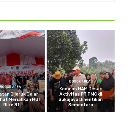
BOGOR AREA
BOGOR AREA
Komnas HAM Desak
tan Cijeruk Gelar
Aktivitas PT PMC di
ehat Meriahkan HUT
Sukajaya Dihentikan
RI ke 81
Sementara