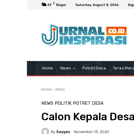
C
29
Bogor
Saturday, August 8, 2026
Sig
Home
News
Potret Desa
Teras Mera
Home
News
NEWS
POLITIK
POTRET DESA
Calon Kepala Des
By
Sayyev
November 13, 2020