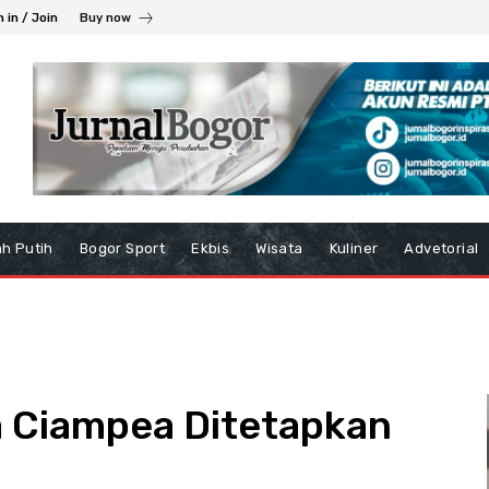
n in / Join
Buy now
h Putih
Bogor Sport
Ekbis
Wisata
Kuliner
Advetorial
a Ciampea Ditetapkan