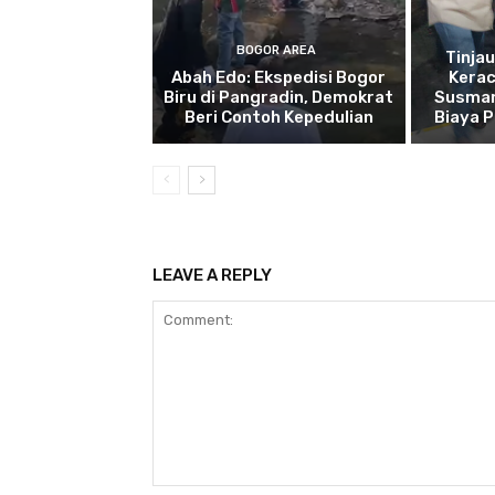
BOGOR AREA
Tinja
Abah Edo: Ekspedisi Bogor
Kera
Biru di Pangradin, Demokrat
Susman
Beri Contoh Kepedulian
Biaya 
LEAVE A REPLY