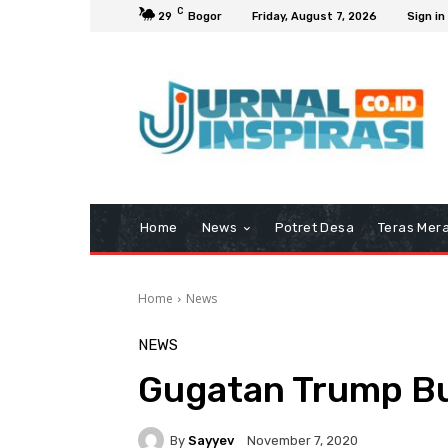
C
29
Bogor
Friday, August 7, 2026
Sign in
Home
News
Potret Desa
Teras Mera
Home
News
NEWS
Gugatan Trump Bu
By
Sayyev
November 7, 2020