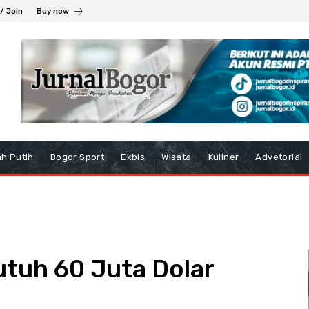
 / Join
Buy now
h Putih
Bogor Sport
Ekbis
Wisata
Kuliner
Advetorial
tuh 60 Juta Dolar