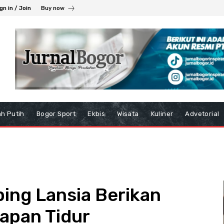
gn in / Join
Buy now
h Putih
Bogor Sport
Ekbis
Wisata
Kuliner
Advetorial
ng Lansia Berikan
apan Tidur