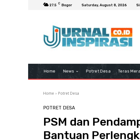
C
27.5
Bogor
Saturday, August 8, 2026
Si
Home
News
Potret Desa
Teras Mera
Home
Potret Desa
POTRET DESA
PSM dan Pendampi
Bantuan Perlengk