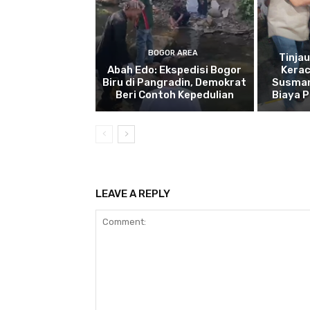
BOGOR AREA
Tinja
Abah Edo: Ekspedisi Bogor
Kera
Biru di Pangradin, Demokrat
Susman
Beri Contoh Kepedulian
Biaya 
LEAVE A REPLY