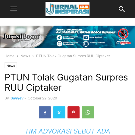
Home
News
PTUN Tolak Gugatan Surpres RUU Ciptaker
News
PTUN Tolak Gugatan Surpres
RUU Ciptaker
By
Sayyev
-
October 22, 2020
TIM ADVOKASI SEBUT ADA