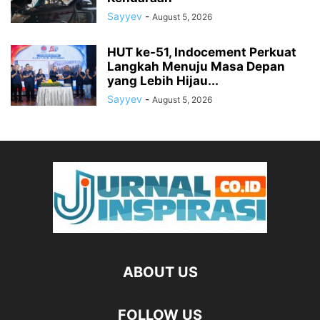
Sayyev
-
August 5, 2026
HUT ke-51, Indocement Perkuat
Langkah Menuju Masa Depan
yang Lebih Hijau...
Sayyev
-
August 5, 2026
ABOUT US
FOLLOW US