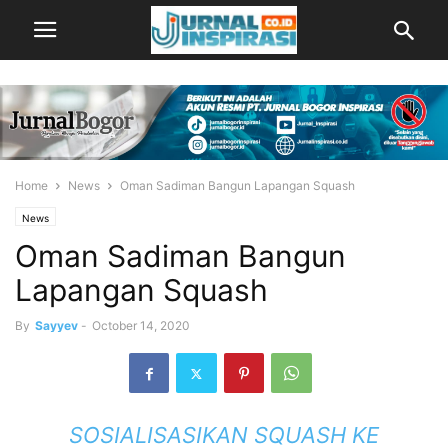
Home
News
Oman Sadiman Bangun Lapangan Squash
News
Oman Sadiman Bangun
Lapangan Squash
By
Sayyev
-
October 14, 2020
SOSIALISASIKAN SQUASH KE