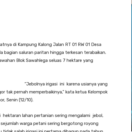
patnya di Kampung Kalong Jalan RT 01 RW 01 Desa
bagian saluran paritan hingga terkesan terabaikan.
esawahan Blok Sawahlega seluas 7 hektare yang
“Jebolnya irigasi ini karena usianya yang
or tak pernah memperbaikinya,” kata ketua Kelompok
r, Senin (12/10).
i hektaran lahan pertanian sering mengalami jebol,
 sejumlah warga petani sering bergotong royong
 tidak salah irigasi ini pertama dibagun pada tahun