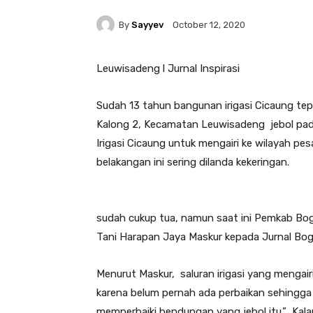
By
Sayyev
October 12, 2020
Leuwisadeng l Jurnal Inspirasi
Sudah 13 tahun bangunan irigasi Cicaung te
Kalong 2, Kecamatan Leuwisadeng jebol pada 
Irigasi Cicaung untuk mengairi ke wilayah p
belakangan ini sering dilanda kekeringan.
sudah cukup tua, namun saat ini Pemkab Bog
Tani Harapan Jaya Maskur kepada Jurnal Bogo
Menurut Maskur, saluran irigasi yang mengair
karena belum pernah ada perbaikan sehingga
memperbaiki bendungan yang jebol itu.” Kalau