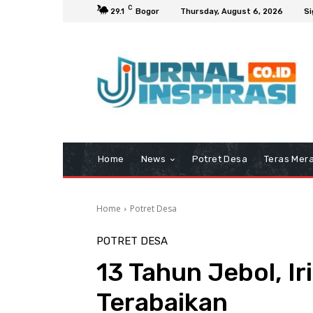
C
29.1
Bogor
Thursday, August 6, 2026
Si
Home
News
Potret Desa
Teras Mera
Home
Potret Desa
POTRET DESA
13 Tahun Jebol, Ir
Terabaikan