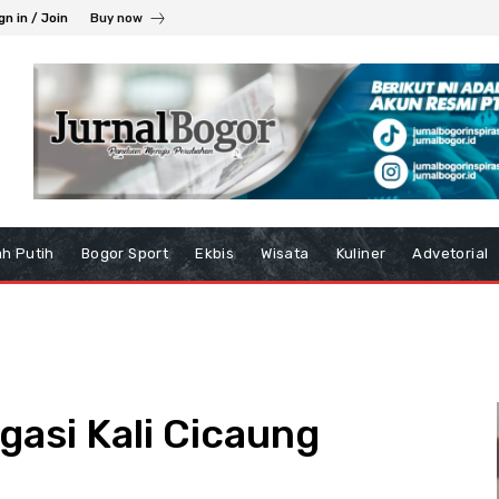
gn in / Join
Buy now
h Putih
Bogor Sport
Ekbis
Wisata
Kuliner
Advetorial
igasi Kali Cicaung