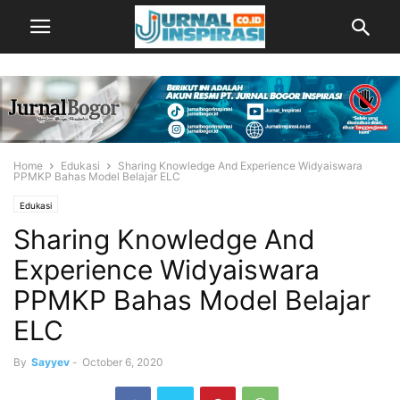
Home
Edukasi
Sharing Knowledge And Experience Widyaiswara
PPMKP Bahas Model Belajar ELC
Edukasi
Sharing Knowledge And
Experience Widyaiswara
PPMKP Bahas Model Belajar
ELC
By
Sayyev
-
October 6, 2020