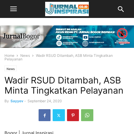
Home
News
Wadir RSUD Ditambah, ASB Minta Tingkatkan
Pelayanan
News
Wadir RSUD Ditambah, ASB
Minta Tingkatkan Pelayanan
By
Sayyev
-
September 24, 2020
Bogor | Jurnal Inspirasi