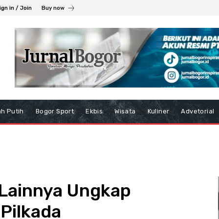
ign in / Join
Buy now
h Putih
Bogor Sport
Ekbis
Wisata
Kuliner
Advetorial
Lainnya Ungkap
Pilkada