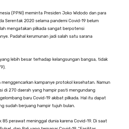
nesia (PPNI) meminta Presiden Joko Widodo
dan para
da Serentak 2020 selama pandemi Covid-19 belum
llah mengatakan pilkada sangat berpotensi
e. Padahal kerumunan jadi salah satu sarana
ang lebih besar terhadap kelangsungan bangsa, tidak
9).
ah menggencarkan kampanye protokol kesehatan. Namun
si di 270 daerah yang hampir pasti mengundang
elombang baru Covid-19 akibat pilkada. Hal itu dapat
 sudah berjuang hampir tujuh bulan.
85 perawat meninggal dunia karena Covid-19. Di saat
ulsel, dan Bali yang terpapar Covid-19. “Fasilitas