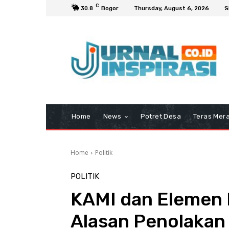
C
30.8
Bogor
Thursday, August 6, 2026
S
Home
News
Potret Desa
Teras Mera
Home
Politik
POLITIK
KAMI dan Elemen 
Alasan Penolakan 