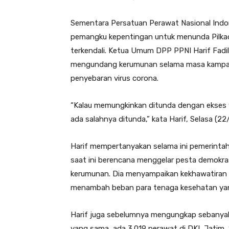
Sementara Persatuan Perawat Nasional Indo
pemangku kepentingan untuk menunda Pilka
terkendali. Ketua Umum DPP PPNI Harif Fadi
mengundang kerumunan selama masa kampany
penyebaran virus corona.
“Kalau memungkinkan ditunda dengan ekses y
ada salahnya ditunda,” kata Harif, Selasa (22/
Harif mempertanyakan selama ini pemerint
saat ini berencana menggelar pesta demokra
kerumunan. Dia menyampaikan kekhawatiran g
menambah beban para tenaga kesehatan yang
Harif juga sebelumnya mengungkap sebanyak 
yang sama, ada 3.019 perawat di DKI, Jatim, S