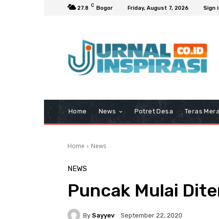
C
27.8
Bogor
Friday, August 7, 2026
Sign i
Home
News
Potret Desa
Teras Mera
Home
News
NEWS
Puncak Mulai Dite
By
Sayyev
September 22, 2020