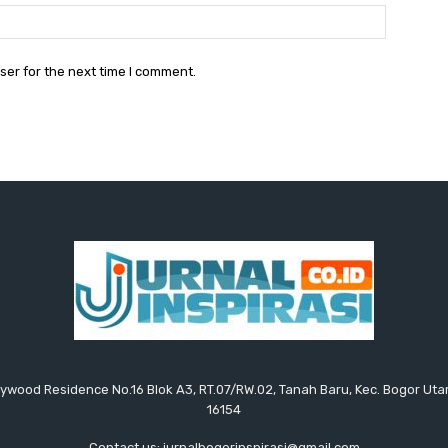
Website:
ser for the next time I comment.
ollywood Residence No.16 Blok A3, RT.07/RW.02, Tanah Baru, Kec. Bogor Uta
16154
Contact us: jurnalbogorinspirasi@gmail.com