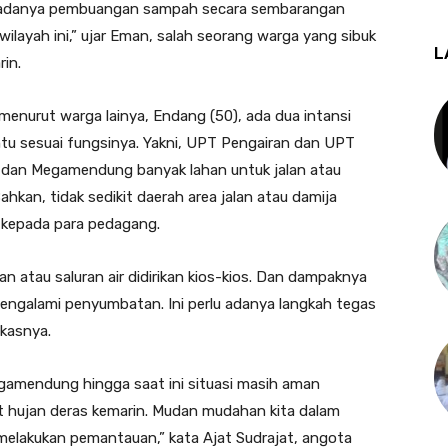
 adanya pembuangan sampah secara sembarangan
wilayah ini,” ujar Eman, salah seorang warga yang sibuk
L
in.
menurut warga lainya, Endang (50), ada dua intansi
ntu sesuai fungsinya. Yakni, UPT Pengairan dan UPT
ua dan Megamendung banyak lahan untuk jalan atau
Bahkan, tidak sedikit daerah area jalan atau damija
n kepada para pedagang.
jalan atau saluran air didirikan kios-kios. Dan dampaknya
 mengalami penyumbatan. Ini perlu adanya langkah tegas
gkasnya.
egamendung hingga saat ini situasi masih aman
ibat hujan deras kemarin. Mudan mudahan kita dalam
 melakukan pemantauan,” kata Ajat Sudrajat, angota