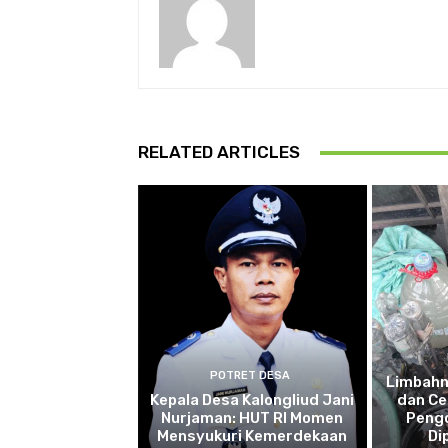
RELATED ARTICLES
POTRET DESA
Limbah
Kepala Desa Kalongliud Jani
dan Ce
Nurjaman: HUT RI Momen
Pengo
Mensyukuri Kemerdekaan
Di