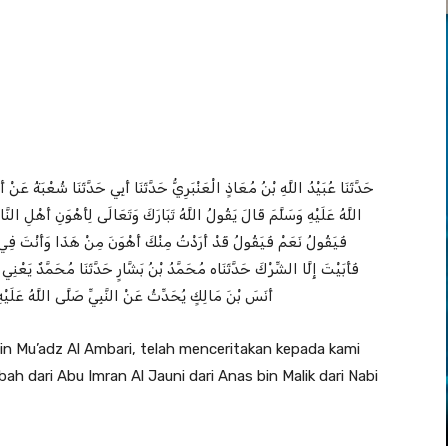
حَدَّثَنَا عُبَيْدُ اللَّهِ بْنُ مُعَاذٍ الْعَنْبَرِيُّ حَدَّثَنَا أَبِي حَدَّثَنَا شُعْبَةُ عَن
اللَّهُ عَلَيْهِ وَسَلَّمَ قَالَ يَقُولُ اللَّهُ تَبَارَكَ وَتَعَالَى لِأَهْوَنِ أَهْلِ النَّا
فَيَقُولُ نَعَمْ فَيَقُولُ قَدْ أَرَدْتُ مِنْكَ أَهْوَنَ مِنْ هَذَا وَأَنْتَ فِي ص
فَأَبَيْتَ إِلَّا الشِّرْكَ حَدَّثَنَاه مُحَمَّدُ بْنُ بَشَّارٍ حَدَّثَنَا مُحَمَّدٌ يَع
أَنَسَ بْنَ مَالِكٍ يُحَدِّثُ عَنْ النَّبِيِّ صَلَّى اللَّهُ عَلَيْهِ وَسَ
in Mu’adz Al Ambari, telah menceritakan kepada kami
h dari Abu Imran Al Jauni dari Anas bin Malik dari Nabi