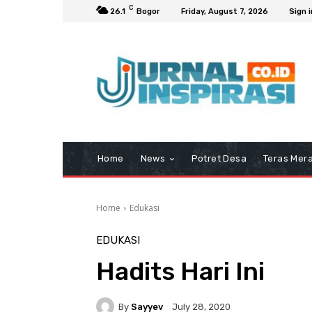
C
26.1
Bogor
Friday, August 7, 2026
Sign i
Home
News
Potret Desa
Teras Mera
Home
Edukasi
EDUKASI
Hadits Hari Ini
By
Sayyev
July 28, 2020