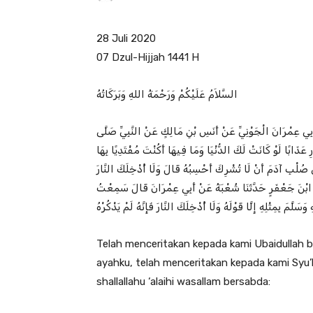
28 Juli 2020
07 Dzul-Hijjah 1441 H
السَّلاَمُ عَلَيْكُمْ وَرَحْمَةُ اللهِ وَبَرَكَاتُهُ
ْ أَبِي عِمْرَانَ الْجَوْنِيِّ عَنْ أَنَسِ بْنِ مَالِكٍ عَنْ النَّبِيِّ صَلَّى
رِ عَذَابًا لَوْ كَانَتْ لَكَ الدُّنْيَا وَمَا فِيهَا أَكُنْتَ مُفْتَدِيًا بِهَا
ُلْبِ آدَمَ أَنْ لَا تُشْرِكَ أَحْسِبُهُ قَالَ وَلَا أُدْخِلَكَ النَّارَ
ْنِي ابْنَ جَعْفَرٍ حَدَّثَنَا شُعْبَةُ عَنْ أَبِي عِمْرَانَ قَالَ سَمِعْتُ
لَّمَ بِمِثْلِهِ إِلَّا قَوْلَهُ وَلَا أُدْخِلَكَ النَّارَ فَإِنَّهُ لَمْ يَذْكُرْهُ
Telah menceritakan kepada kami Ubaidullah b
ayahku, telah menceritakan kepada kami Syu’ba
shallallahu ‘alaihi wasallam bersabda: