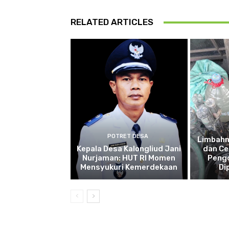
RELATED ARTICLES
POTRET DESA
Limbah
Kepala Desa Kalongliud Jani
dan Ce
Nurjaman: HUT RI Momen
Pengo
Mensyukuri Kemerdekaan
Di