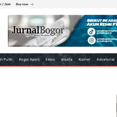
n / Join
Buy now
h Putih
Bogor Sport
Ekbis
Wisata
Kuliner
Advetorial