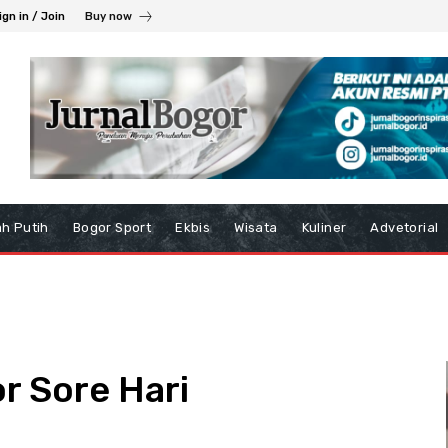
ign in / Join
Buy now
h Putih
Bogor Sport
Ekbis
Wisata
Kuliner
Advetorial
 Sore Hari