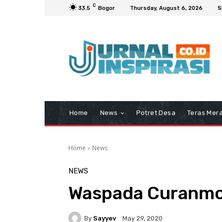
C
33.5
Bogor
Thursday, August 6, 2026
S
Home
News
Potret Desa
Teras Mera
Home
News
NEWS
Waspada Curanmor
By
Sayyev
May 29, 2020