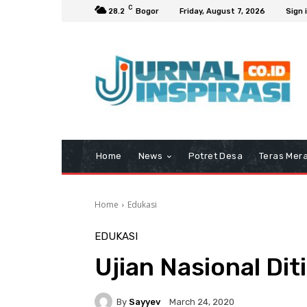
C
28.2
Bogor
Friday, August 7, 2026
Sign 
Home
News
Potret Desa
Teras Mera
Home
Edukasi
EDUKASI
Ujian Nasional Di
By
Sayyev
March 24, 2020