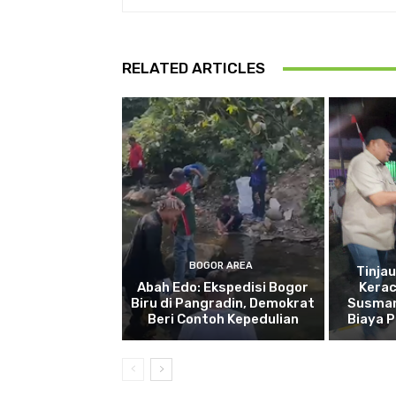
RELATED ARTICLES
BOGOR AREA
Tinja
Abah Edo: Ekspedisi Bogor
Kera
Biru di Pangradin, Demokrat
Susman
Beri Contoh Kepedulian
Biaya 