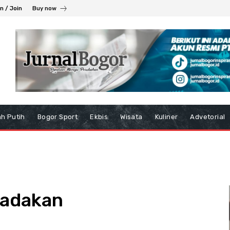
in / Join
Buy now
h Putih
Bogor Sport
Ekbis
Wisata
Kuliner
Advetorial
tiadakan