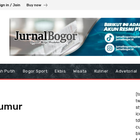
ign in / Join
Buy now
h Putih
Bogor Sport
Ekbis
Wisata
Kuliner
Advetorial
[t
tw
sumur
st
ic
t
cu
bl
f_