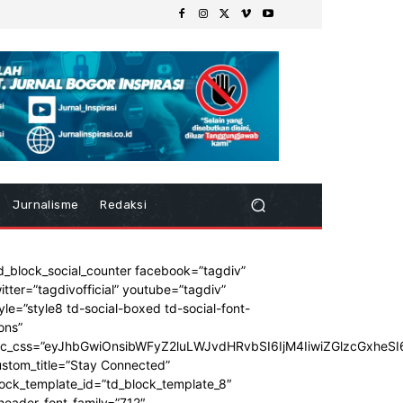
Jurnalisme
Redaksi
d_block_social_counter facebook=”tagdiv”
itter=”tagdivofficial” youtube=”tagdiv”
yle=”style8 td-social-boxed td-social-font-
ons”
dc_css=”eyJhbGwiOnsibWFyZ2luLWJvdHRvbSI6IjM4IiwiZGlzcGxhe
stom_title=”Stay Connected”
ock_template_id=”td_block_template_8″
header_font_family=”712″