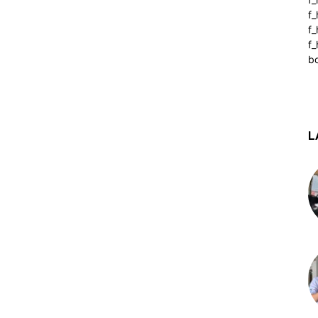
f
f
f_
b
L