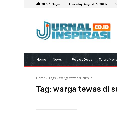
C
28.3
Bogor
Thursday, August 6, 2026
S
Home
News
Potret Desa
Teras Mera
Home
Tags
Warga tewas di sumur
Tag:
warga tewas di 