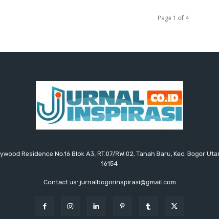
Page 1 of 4
ollywood Residence No.16 Blok A3, RT.07/RW.02, Tanah Baru, Kec. Bogor Uta
16154
Contact us: jurnalbogorinspirasi@gmail.com