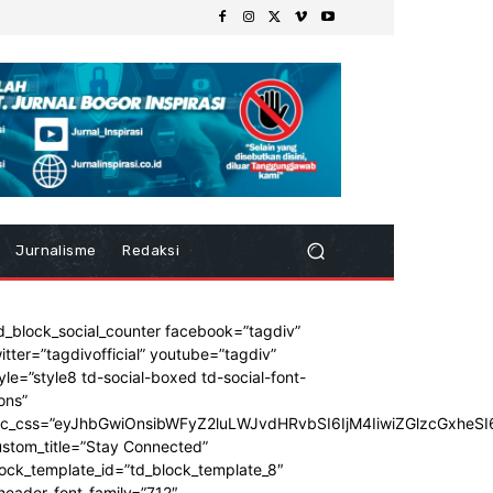
Jurnalisme
Redaksi
d_block_social_counter facebook=”tagdiv”
itter=”tagdivofficial” youtube=”tagdiv”
yle=”style8 td-social-boxed td-social-font-
ons”
dc_css=”eyJhbGwiOnsibWFyZ2luLWJvdHRvbSI6IjM4IiwiZGlzcGxhe
stom_title=”Stay Connected”
ock_template_id=”td_block_template_8″
header_font_family=”712″