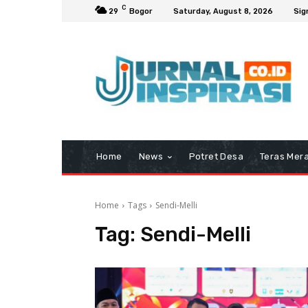
C
29
Bogor
Saturday, August 8, 2026
Sig
Home
News
Potret Desa
Teras Mera
Home
Tags
Sendi-Melli
Tag:
Sendi-Melli