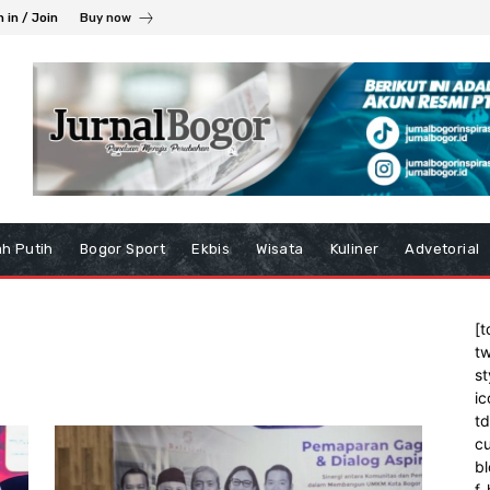
n in / Join
Buy now
h Putih
Bogor Sport
Ekbis
Wisata
Kuliner
Advetorial
[t
tw
st
ic
t
cu
bl
f_