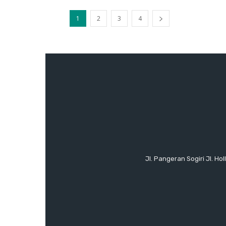
1
2
3
4
Jl. Pangeran Sogiri Jl. H