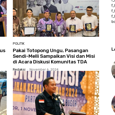
f
f
f_
b
POLITIK
L
rus
Pakai Totopong Ungu, Pasangan
Sendi-Melli Sampaikan Visi dan Misi
di Acara Diskusi Komunitas TDA
Redaksi
-
November 6, 2024