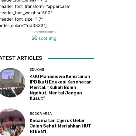
_header_font_transform=”uppercase”
_header_font_weight=”500″
header_font_size=”17″
order_color=”#dd3333″]
- Advertisement -
ATEST ARTICLES
EDUKASI
400 Mahasiswa Kehutanan
IPB Ikuti Edukasi Kesehatan
Mental: “Kuliah Boleh
Ngebut, Mental Jangan
Kusut”
BOGOR AREA
Kecamatan Cijeruk Gelar
Jalan Sehat Meriahkan HUT
RI ke 81