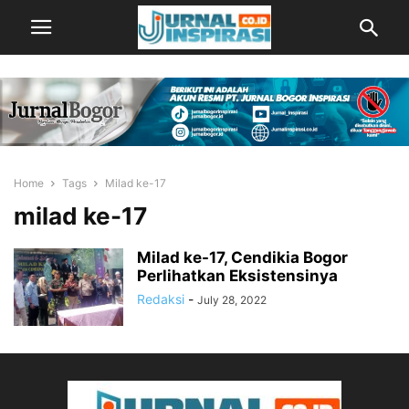
Home
Tags
Milad ke-17
milad ke-17
Milad ke-17, Cendikia Bogor
Perlihatkan Eksistensinya
Redaksi
-
July 28, 2022