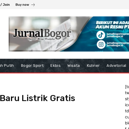
 / Join
Buy now
h Putih
Bogor Sport
Ekbis
Wisata
Kuliner
Advetorial
[t
tw
aru Listrik Gratis
st
ic
t
cu
bl
f_