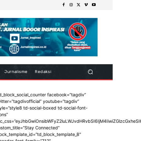
Jurnalisme
Redaksi
d_block_social_counter facebook=”tagdiv”
itter=”tagdivofficial” youtube=”tagdiv”
yle=”style8 td-social-boxed td-social-font-
ons”
dc_css=”eyJhbGwiOnsibWFyZ2luLWJvdHRvbSI6IjM4IiwiZGlzcGxhe
stom_title=”Stay Connected”
ock_template_id=”td_block_template_8″
header_font_family=”712″