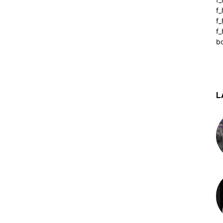
f
f
f_
b
L