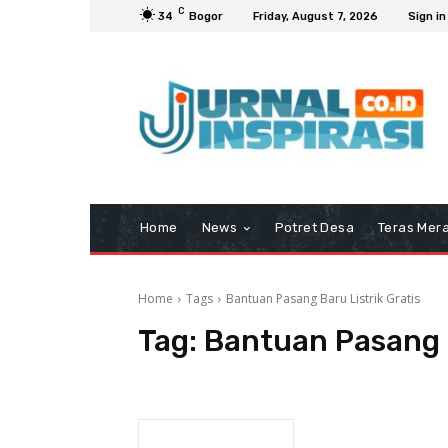
C
34
Bogor
Friday, August 7, 2026
Sign in
Home
News
Potret Desa
Teras Mera
Home
Tags
Bantuan Pasang Baru Listrik Gratis
Tag:
Bantuan Pasang B