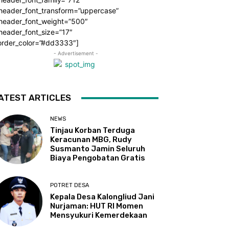
_header_font_transform=”uppercase”
_header_font_weight=”500″
header_font_size=”17″
order_color=”#dd3333″]
- Advertisement -
ATEST ARTICLES
NEWS
Tinjau Korban Terduga
Keracunan MBG, Rudy
Susmanto Jamin Seluruh
Biaya Pengobatan Gratis
POTRET DESA
Kepala Desa Kalongliud Jani
Nurjaman: HUT RI Momen
Mensyukuri Kemerdekaan