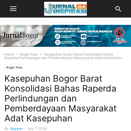
Home
Bogor Area
Kasepuhan Bogor Barat Konsolidasi Bahas
Raperda Perlindungan dan Pemberdayaan Masyarakat Adat Kasepuhan
Bogor Area
Kasepuhan Bogor Barat
Konsolidasi Bahas Raperda
Perlindungan dan
Pemberdayaan Masyarakat
Adat Kasepuhan
By
Sayyev
-
July 7, 2026