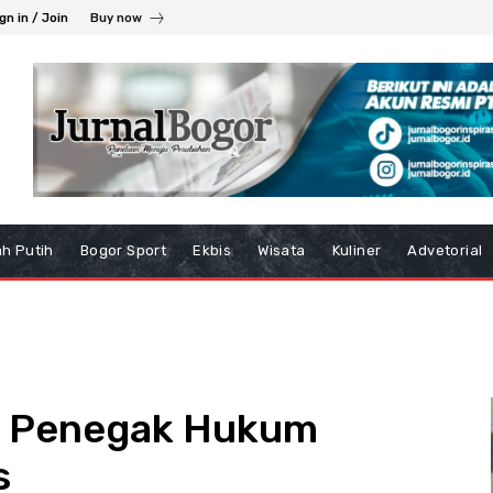
gn in / Join
Buy now
h Putih
Bogor Sport
Ekbis
Wisata
Kuliner
Advetorial
n, Penegak Hukum
s