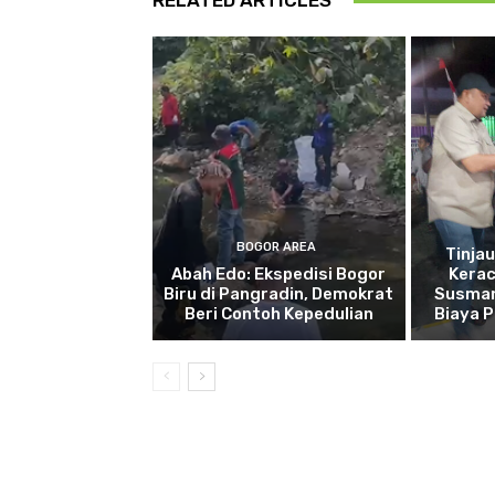
RELATED ARTICLES
BOGOR AREA
Tinja
Abah Edo: Ekspedisi Bogor
Kera
Biru di Pangradin, Demokrat
Susman
Beri Contoh Kepedulian
Biaya 