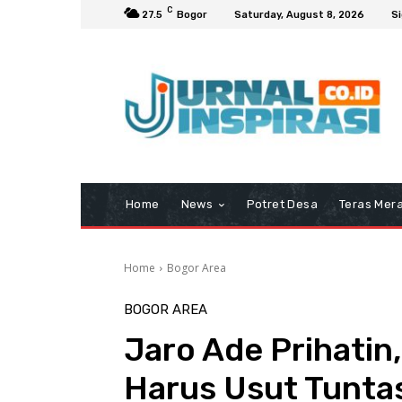
C
27.5
Bogor
Saturday, August 8, 2026
Si
Home
News
Potret Desa
Teras Mera
Home
Bogor Area
BOGOR AREA
Jaro Ade Prihati
Harus Usut Tunta