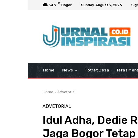
C
34.9
Bogor
Sunday, August 9, 2026
Sign
Home
News
Potret Desa
Teras Mera
Home
Advetorial
ADVETORIAL
Idul Adha, Dedie 
Jaga Bogor Tetap