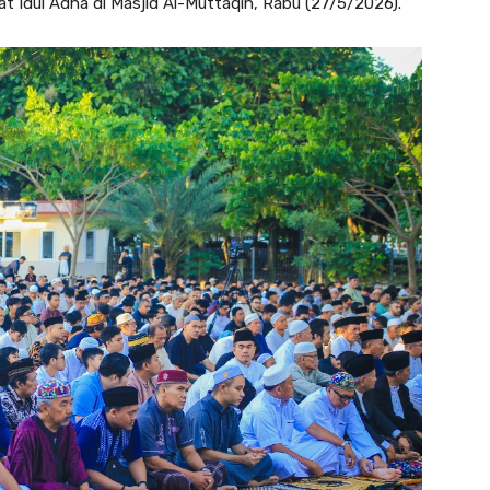
at Idul Adha di Masjid Al-Muttaqin, Rabu (27/5/2026).