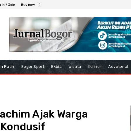
 in / Join
Buy now
h Putih
Bogor Sport
Ekbis
Wisata
Kuliner
Advetorial
Rachim Ajak Warga
 Kondusif