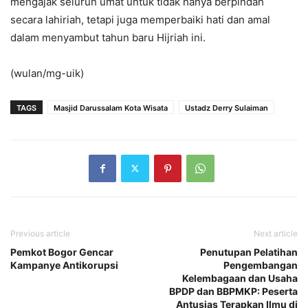
mengajak seluruh umat untuk tidak hanya berpindah
secara lahiriah, tetapi juga memperbaiki hati dan amal
dalam menyambut tahun baru Hijriah ini.
(wulan/mg-uik)
TAGS
Masjid Darussalam Kota Wisata
Ustadz Derry Sulaiman
Previous article
Next article
Pemkot Bogor Gencar
Penutupan Pelatihan
Kampanye Antikorupsi
Pengembangan
Kelembagaan dan Usaha
BPDP dan BBPMKP: Peserta
Antusias Terapkan Ilmu di